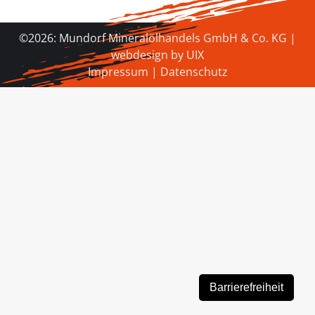
©2026: Mundorf Mineralölhandels GmbH & Co. KG |
webdesign by
UIX
Impressum
|
Datenschutz
Barrierefreiheit