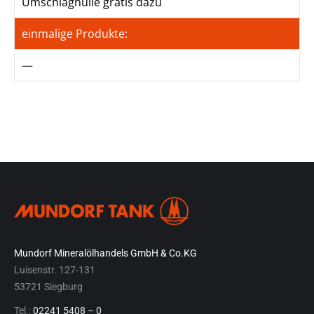
Umschlaghülle gratis dazu
einmalige Produkte:
—
Mundorf Mineralölhandels GmbH & Co.KG
Luisenstr. 127-131
53721 Siegburg
Tel.:
02241 5408 – 0